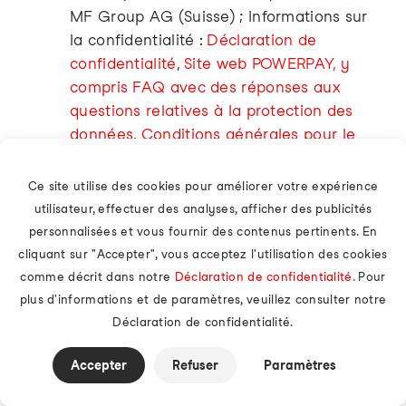
MF Group AG (Suisse) ; Informations sur
la confidentialité :
Déclaration de
confidentialité
,
Site web POWERPAY, y
compris FAQ avec des réponses aux
questions relatives à la protection des
données
,
Conditions générales pour le
paiement sur facture, y compris les
dispositions relatives à la protection des
Ce site utilise des cookies pour améliorer votre expérience
données
,
Conditions générales pour le
utilisateur, effectuer des analyses, afficher des publicités
contrat de compte de crédit, y compris
personnalisées et vous fournir des contenus pertinents. En
les dispositions relatives à la protection
cliquant sur "Accepter", vous acceptez l'utilisation des cookies
des données
.
comme décrit dans notre
Déclaration de confidentialité.
Pour
TWINT :
Traitement des paiements en
plus d'informations et de paramètres, veuillez consulter notre
Suisse ; Fournisseur : TWINT AG (Suisse) ;
Déclaration de confidentialité.
Informations sur la confidentialité :
Accepter
Refuser
Paramètres
Déclaration de confidentialité
,
«Sécurité
selon les normes suisses»
.