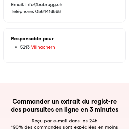
Email: info@babrugg.ch
Téléphone: 0564416868
Responsable pour
5213
Villnachern
Com­man­der un ex­trait du re­gist-re
des pour­sui­tes en li­gne en 3 mi­nu­tes
Reçu par e-mail dans les 24h
*90% des commandes sont expédiées en moins