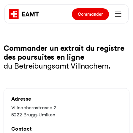
Commander
Com­man­der un ex­trait du re­gist­re
des pour­sui­tes en li­gne
du Betreibungsamt Villnachern
.
Adresse
Villnachernstrasse 2
5222 Brugg-Umiken
Contact