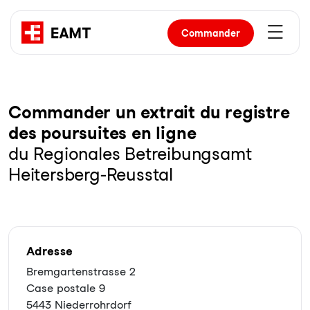
Commander
Com­man­der un ex­trait du re­gist­re
des pour­sui­tes en li­gne
du Regionales Betreibungsamt
Heitersberg-Reusstal
Adresse
Bremgartenstrasse 2
Case postale 9
5443 Niederrohrdorf