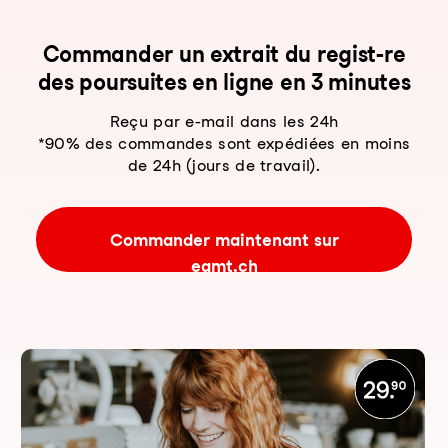
Com­man­der un ex­trait du re­gist-re
des pour­sui­tes en li­gne en 3 mi­nu­tes
Reçu par e-mail dans les 24h
*90% des commandes sont expédiées en moins
de 24h (jours de travail).
Commander maintenant sur
eamt.ch