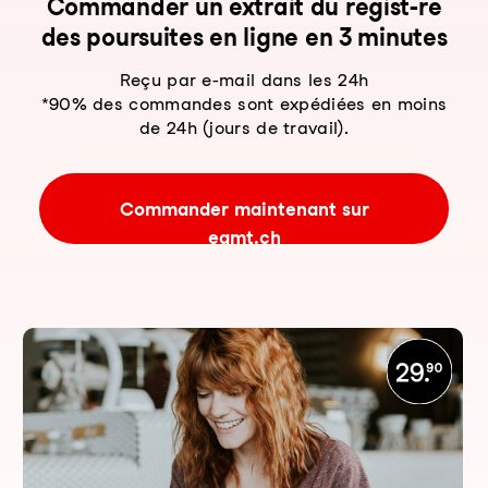
Com­man­der un ex­trait du re­gist-re
des pour­sui­tes en li­gne en 3 mi­nu­tes
Reçu par e-mail dans les 24h
*90% des commandes sont expédiées en moins
de 24h (jours de travail).
Commander maintenant sur
eamt.ch