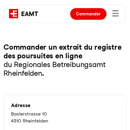
Commander
Com­man­der un ex­trait du re­gist­re
des pour­sui­tes en li­gne
du Regionales Betreibungsamt
Rheinfelden
.
Adresse
Baslerstrasse 10
4310 Rheinfelden