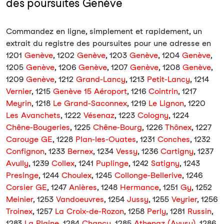
des poursuites Genève
Commandez en ligne, simplement et rapidement, un
extrait du registre des poursuites pour une adresse en
1201
Genève
, 1202
Genève
, 1203
Genève
, 1204
Genève
,
1205
Genève
, 1206
Genève
, 1207
Genève
, 1208
Genève
,
1209
Genève
, 1212
Grand-Lancy
, 1213
Petit-Lancy
, 1214
Vernier
, 1215
Genève 15 Aéroport
, 1216
Cointrin
, 1217
Meyrin
, 1218
Le Grand-Saconnex
, 1219
Le Lignon
, 1220
Les Avanchets
, 1222
Vésenaz
, 1223
Cologny
, 1224
Chêne-Bougeries
, 1225
Chêne-Bourg
, 1226
Thônex
, 1227
Carouge GE
, 1228
Plan-les-Ouates
, 1231
Conches
, 1232
Confignon
, 1233
Bernex
, 1234
Vessy
, 1236
Cartigny
, 1237
Avully
, 1239
Collex
, 1241
Puplinge
, 1242
Satigny
, 1243
Presinge
, 1244
Choulex
, 1245
Collonge-Bellerive
, 1246
Corsier GE
, 1247
Anières
, 1248
Hermance
, 1251
Gy
, 1252
Meinier
, 1253
Vandoeuvres
, 1254
Jussy
, 1255
Veyrier
, 1256
Troinex
, 1257
La Croix-de-Rozon
, 1258
Perly
, 1281
Russin
,
1283
La Plaine
, 1284
Chancy
, 1285
Athenaz (Avusy)
, 1286