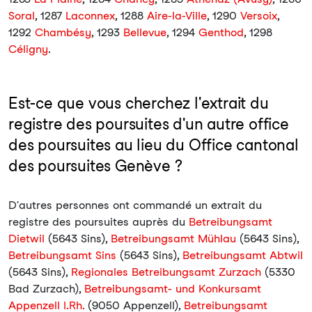
Soral
, 1287
Laconnex
, 1288
Aire-la-Ville
, 1290
Versoix
,
1292
Chambésy
, 1293
Bellevue
, 1294
Genthod
, 1298
Céligny
.
Est-ce que vous cherchez l'extrait du
registre des poursuites d'un autre office
des poursuites au lieu du Office cantonal
des poursuites Genève ?
D'autres personnes ont commandé un extrait du
registre des poursuites auprès du
Betreibungsamt
Dietwil
(5643 Sins),
Betreibungsamt Mühlau
(5643 Sins),
Betreibungsamt Sins
(5643 Sins),
Betreibungsamt Abtwil
(5643 Sins),
Regionales Betreibungsamt Zurzach
(5330
Bad Zurzach),
Betreibungsamt- und Konkursamt
Appenzell I.Rh.
(9050 Appenzell),
Betreibungsamt