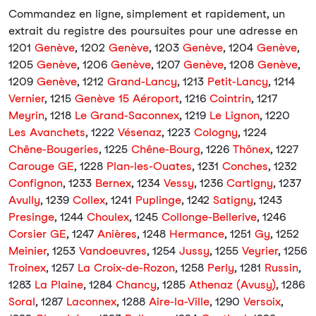
Commandez en ligne, simplement et rapidement, un
extrait du registre des poursuites pour une adresse en
1201
Genève
, 1202
Genève
, 1203
Genève
, 1204
Genève
,
1205
Genève
, 1206
Genève
, 1207
Genève
, 1208
Genève
,
1209
Genève
, 1212
Grand-Lancy
, 1213
Petit-Lancy
, 1214
Vernier
, 1215
Genève 15 Aéroport
, 1216
Cointrin
, 1217
Meyrin
, 1218
Le Grand-Saconnex
, 1219
Le Lignon
, 1220
Les Avanchets
, 1222
Vésenaz
, 1223
Cologny
, 1224
Chêne-Bougeries
, 1225
Chêne-Bourg
, 1226
Thônex
, 1227
Carouge GE
, 1228
Plan-les-Ouates
, 1231
Conches
, 1232
Confignon
, 1233
Bernex
, 1234
Vessy
, 1236
Cartigny
, 1237
Avully
, 1239
Collex
, 1241
Puplinge
, 1242
Satigny
, 1243
Presinge
, 1244
Choulex
, 1245
Collonge-Bellerive
, 1246
Corsier GE
, 1247
Anières
, 1248
Hermance
, 1251
Gy
, 1252
Meinier
, 1253
Vandoeuvres
, 1254
Jussy
, 1255
Veyrier
, 1256
Troinex
, 1257
La Croix-de-Rozon
, 1258
Perly
, 1281
Russin
,
1283
La Plaine
, 1284
Chancy
, 1285
Athenaz (Avusy)
, 1286
Soral
, 1287
Laconnex
, 1288
Aire-la-Ville
, 1290
Versoix
,