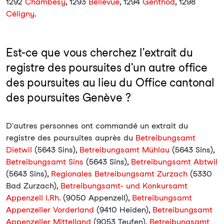
1292
Chambésy
, 1293
Bellevue
, 1294
Genthod
, 1298
Céligny
.
Est-ce que vous cherchez l'extrait du
registre des poursuites d'un autre office
des poursuites au lieu du Office cantonal
des poursuites Genève ?
D'autres personnes ont commandé un extrait du
registre des poursuites auprès du
Betreibungsamt
Dietwil
(5643 Sins),
Betreibungsamt Mühlau
(5643 Sins),
Betreibungsamt Sins
(5643 Sins),
Betreibungsamt Abtwil
(5643 Sins),
Regionales Betreibungsamt Zurzach
(5330
Bad Zurzach),
Betreibungsamt- und Konkursamt
Appenzell I.Rh.
(9050 Appenzell),
Betreibungsamt
Appenzeller Vorderland
(9410 Heiden),
Betreibungsamt
Appenzeller Mittelland
(9053 Teufen),
Betreibungsamt