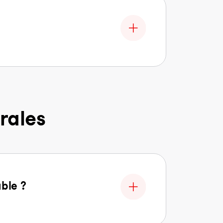
rales
able ?