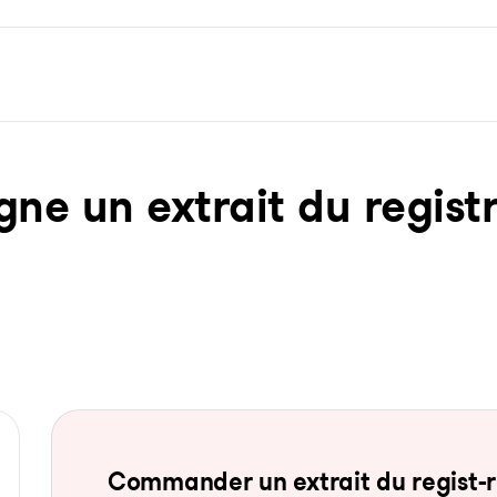
ne un ex­trait du re­gist­
Com­man­der un ex­trait du re­gist-re