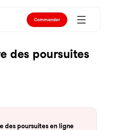
Commander
re des pour­sui­tes
 des pour­sui­tes en li­gne