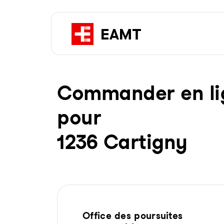
Com­man­der en li­g
pour
1236 Cartigny
Office des poursuites