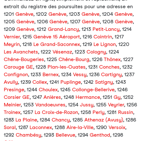
extrait du registre des poursuites pour une adresse en
1201
Genève
, 1202
Genève
, 1203
Genève
, 1204
Genève
,
1205
Genève
, 1206
Genève
, 1207
Genève
, 1208
Genève
,
1209
Genève
, 1212
Grand-Lancy
, 1213
Petit-Lancy
, 1214
Vernier
, 1215
Genève 15 Aéroport
, 1216
Cointrin
, 1217
Meyrin
, 1218
Le Grand-Saconnex
, 1219
Le Lignon
, 1220
Les Avanchets
, 1222
Vésenaz
, 1223
Cologny
, 1224
Chêne-Bougeries
, 1225
Chêne-Bourg
, 1226
Thônex
, 1227
Carouge GE
, 1228
Plan-les-Ouates
, 1231
Conches
, 1232
Confignon
, 1233
Bernex
, 1234
Vessy
, 1236
Cartigny
, 1237
Avully
, 1239
Collex
, 1241
Puplinge
, 1242
Satigny
, 1243
Presinge
, 1244
Choulex
, 1245
Collonge-Bellerive
, 1246
Corsier GE
, 1247
Anières
, 1248
Hermance
, 1251
Gy
, 1252
Meinier
, 1253
Vandoeuvres
, 1254
Jussy
, 1255
Veyrier
, 1256
Troinex
, 1257
La Croix-de-Rozon
, 1258
Perly
, 1281
Russin
,
1283
La Plaine
, 1284
Chancy
, 1285
Athenaz (Avusy)
, 1286
Soral
, 1287
Laconnex
, 1288
Aire-la-Ville
, 1290
Versoix
,
1292
Chambésy
, 1293
Bellevue
, 1294
Genthod
, 1298