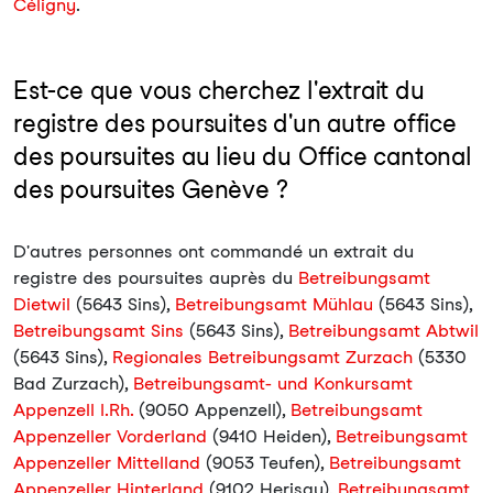
Céligny
.
Est-ce que vous cherchez l'extrait du
registre des poursuites d'un autre office
des poursuites au lieu du Office cantonal
des poursuites Genève ?
D'autres personnes ont commandé un extrait du
registre des poursuites auprès du
Betreibungsamt
Dietwil
(5643 Sins),
Betreibungsamt Mühlau
(5643 Sins),
Betreibungsamt Sins
(5643 Sins),
Betreibungsamt Abtwil
(5643 Sins),
Regionales Betreibungsamt Zurzach
(5330
Bad Zurzach),
Betreibungsamt- und Konkursamt
Appenzell I.Rh.
(9050 Appenzell),
Betreibungsamt
Appenzeller Vorderland
(9410 Heiden),
Betreibungsamt
Appenzeller Mittelland
(9053 Teufen),
Betreibungsamt
Appenzeller Hinterland
(9102 Herisau),
Betreibungsamt