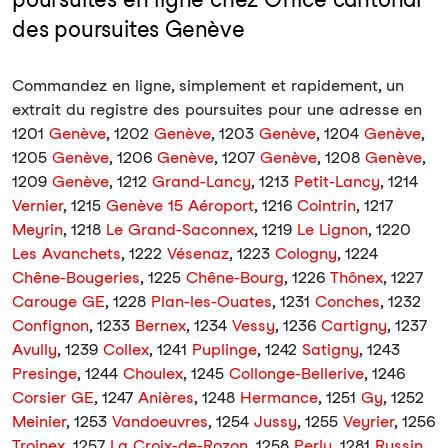
des poursuites Genève
Commandez en ligne, simplement et rapidement, un
extrait du registre des poursuites pour une adresse en
1201
Genève
, 1202
Genève
, 1203
Genève
, 1204
Genève
,
1205
Genève
, 1206
Genève
, 1207
Genève
, 1208
Genève
,
1209
Genève
, 1212
Grand-Lancy
, 1213
Petit-Lancy
, 1214
Vernier
, 1215
Genève 15 Aéroport
, 1216
Cointrin
, 1217
Meyrin
, 1218
Le Grand-Saconnex
, 1219
Le Lignon
, 1220
Les Avanchets
, 1222
Vésenaz
, 1223
Cologny
, 1224
Chêne-Bougeries
, 1225
Chêne-Bourg
, 1226
Thônex
, 1227
Carouge GE
, 1228
Plan-les-Ouates
, 1231
Conches
, 1232
Confignon
, 1233
Bernex
, 1234
Vessy
, 1236
Cartigny
, 1237
Avully
, 1239
Collex
, 1241
Puplinge
, 1242
Satigny
, 1243
Presinge
, 1244
Choulex
, 1245
Collonge-Bellerive
, 1246
Corsier GE
, 1247
Anières
, 1248
Hermance
, 1251
Gy
, 1252
Meinier
, 1253
Vandoeuvres
, 1254
Jussy
, 1255
Veyrier
, 1256
Troinex
, 1257
La Croix-de-Rozon
, 1258
Perly
, 1281
Russin
,