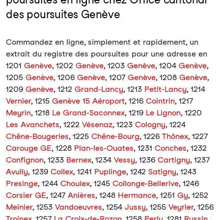
des poursuites Genève
Commandez en ligne, simplement et rapidement, un
extrait du registre des poursuites pour une adresse en
1201
Genève
, 1202
Genève
, 1203
Genève
, 1204
Genève
,
1205
Genève
, 1206
Genève
, 1207
Genève
, 1208
Genève
,
1209
Genève
, 1212
Grand-Lancy
, 1213
Petit-Lancy
, 1214
Vernier
, 1215
Genève 15 Aéroport
, 1216
Cointrin
, 1217
Meyrin
, 1218
Le Grand-Saconnex
, 1219
Le Lignon
, 1220
Les Avanchets
, 1222
Vésenaz
, 1223
Cologny
, 1224
Chêne-Bougeries
, 1225
Chêne-Bourg
, 1226
Thônex
, 1227
Carouge GE
, 1228
Plan-les-Ouates
, 1231
Conches
, 1232
Confignon
, 1233
Bernex
, 1234
Vessy
, 1236
Cartigny
, 1237
Avully
, 1239
Collex
, 1241
Puplinge
, 1242
Satigny
, 1243
Presinge
, 1244
Choulex
, 1245
Collonge-Bellerive
, 1246
Corsier GE
, 1247
Anières
, 1248
Hermance
, 1251
Gy
, 1252
Meinier
, 1253
Vandoeuvres
, 1254
Jussy
, 1255
Veyrier
, 1256
Troinex
, 1257
La Croix-de-Rozon
, 1258
Perly
, 1281
Russin
,