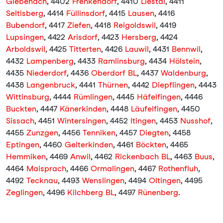
Giebenach
, 4402
Frenkendorf
, 4410
Liestal
, 4411
Seltisberg
, 4414
Füllinsdorf
, 4415
Lausen
, 4416
Bubendorf
, 4417
Ziefen
, 4418
Reigoldswil
, 4419
Lupsingen
, 4422
Arisdorf
, 4423
Hersberg
, 4424
Arboldswil
, 4425
Titterten
, 4426
Lauwil
, 4431
Bennwil
,
4432
Lampenberg
, 4433
Ramlinsburg
, 4434
Hölstein
,
4435
Niederdorf
, 4436
Oberdorf BL
, 4437
Waldenburg
,
4438
Langenbruck
, 4441
Thürnen
, 4442
Diepflingen
, 4443
Wittinsburg
, 4444
Rümlingen
, 4445
Häfelfingen
, 4446
Buckten
, 4447
Känerkinden
, 4448
Läufelfingen
, 4450
Sissach
, 4451
Wintersingen
, 4452
Itingen
, 4453
Nusshof
,
4455
Zunzgen
, 4456
Tenniken
, 4457
Diegten
, 4458
Eptingen
, 4460
Gelterkinden
, 4461
Böckten
, 4465
Hemmiken
, 4469
Anwil
, 4462
Rickenbach BL
, 4463
Buus
,
4464
Maisprach
, 4466
Ormalingen
, 4467
Rothenfluh
,
4492
Tecknau
, 4493
Wenslingen
, 4494
Oltingen
, 4495
Zeglingen
, 4496
Kilchberg BL
, 4497
Rünenberg
.