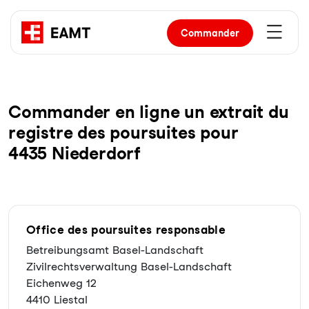
Commander
Com­man­der en li­gne un ex­trait du
re­gist­re des pour­sui­tes pour
4435 Niederdorf
Office des poursuites responsable
Betreibungsamt Basel-Landschaft
Zivilrechtsverwaltung Basel-Landschaft
Eichenweg 12
4410 Liestal