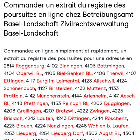
Commander un extrait du registre des
poursuites en ligne chez Betreibungsamt
Basel-Landschaft Zivilrechtsverwaltung
Basel-Landschaft
Commandez en ligne, simplement et rapidement, un
extrait du registre des poursuites pour une adresse en
2814
Roggenburg
, 4102
Binningen
, 4103
Bottmingen
,
4104
Oberwil BL
, 4105
Biel-Benken BL
, 4106
Therwil
, 4107
Ettingen
, 4117
Burg im Leimental
, 4123
Allschwil
, 4124
Schönenbuch
, 4127
Birsfelden
, 4132
Muttenz
, 4133
Pratteln
, 4142
Münchenstein
, 4144
Arlesheim
, 4147
Aesch
BL
, 4148
Pfeffingen
, 4153
Reinach BL
, 4202
Duggingen
,
4203
Grellingen
, 4207
Bretzwil
, 4222
Zwingen
, 4225
Brislach
, 4242
Laufen
, 4243
Dittingen
, 4244
Röschenz
,
4223
Blauen
, 4224
Nenzlingen
, 4246
Wahlen b. Laufen
,
4253
Liesberg
, 4254
Liesberg Dorf
, 4302
Augst BL
, 4304