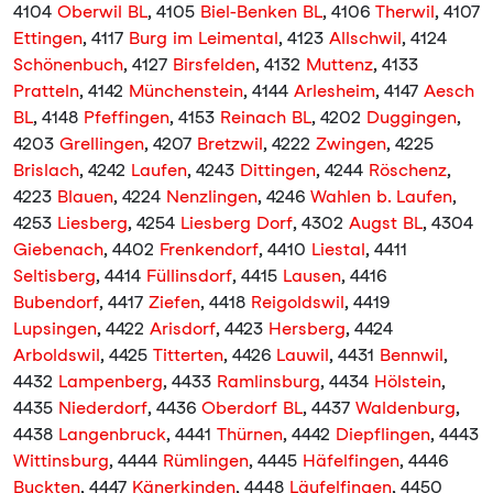
4104
Oberwil BL
, 4105
Biel-Benken BL
, 4106
Therwil
, 4107
Ettingen
, 4117
Burg im Leimental
, 4123
Allschwil
, 4124
Schönenbuch
, 4127
Birsfelden
, 4132
Muttenz
, 4133
Pratteln
, 4142
Münchenstein
, 4144
Arlesheim
, 4147
Aesch
BL
, 4148
Pfeffingen
, 4153
Reinach BL
, 4202
Duggingen
,
4203
Grellingen
, 4207
Bretzwil
, 4222
Zwingen
, 4225
Brislach
, 4242
Laufen
, 4243
Dittingen
, 4244
Röschenz
,
4223
Blauen
, 4224
Nenzlingen
, 4246
Wahlen b. Laufen
,
4253
Liesberg
, 4254
Liesberg Dorf
, 4302
Augst BL
, 4304
Giebenach
, 4402
Frenkendorf
, 4410
Liestal
, 4411
Seltisberg
, 4414
Füllinsdorf
, 4415
Lausen
, 4416
Bubendorf
, 4417
Ziefen
, 4418
Reigoldswil
, 4419
Lupsingen
, 4422
Arisdorf
, 4423
Hersberg
, 4424
Arboldswil
, 4425
Titterten
, 4426
Lauwil
, 4431
Bennwil
,
4432
Lampenberg
, 4433
Ramlinsburg
, 4434
Hölstein
,
4435
Niederdorf
, 4436
Oberdorf BL
, 4437
Waldenburg
,
4438
Langenbruck
, 4441
Thürnen
, 4442
Diepflingen
, 4443
Wittinsburg
, 4444
Rümlingen
, 4445
Häfelfingen
, 4446
Buckten
, 4447
Känerkinden
, 4448
Läufelfingen
, 4450