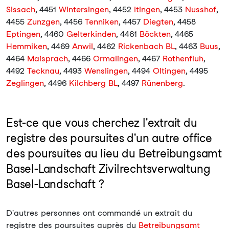
Sissach
, 4451
Wintersingen
, 4452
Itingen
, 4453
Nusshof
,
4455
Zunzgen
, 4456
Tenniken
, 4457
Diegten
, 4458
Eptingen
, 4460
Gelterkinden
, 4461
Böckten
, 4465
Hemmiken
, 4469
Anwil
, 4462
Rickenbach BL
, 4463
Buus
,
4464
Maisprach
, 4466
Ormalingen
, 4467
Rothenfluh
,
4492
Tecknau
, 4493
Wenslingen
, 4494
Oltingen
, 4495
Zeglingen
, 4496
Kilchberg BL
, 4497
Rünenberg
.
Est-ce que vous cherchez l'extrait du
registre des poursuites d'un autre office
des poursuites au lieu du Betreibungsamt
Basel-Landschaft Zivilrechtsverwaltung
Basel-Landschaft ?
D'autres personnes ont commandé un extrait du
registre des poursuites auprès du
Betreibungsamt