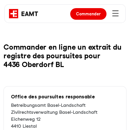
Commander
Com­man­der en li­gne un ex­trait du
re­gist­re des pour­sui­tes pour
4436 Oberdorf BL
Office des poursuites responsable
Betreibungsamt Basel-Landschaft
Zivilrechtsverwaltung Basel-Landschaft
Eichenweg 12
4410 Liestal