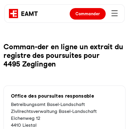
Commander
Com­man-der en li­gne un ex­trait du
re­gist­re des pour­sui­tes pour
4495 Zeglingen
Office des poursuites responsable
Betreibungsamt Basel-Landschaft
Zivilrechtsverwaltung Basel-Landschaft
Eichenweg 12
4410 Liestal