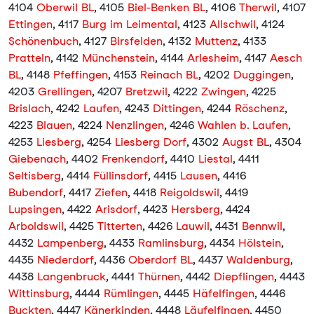
4104
Oberwil BL
, 4105
Biel-Benken BL
, 4106
Therwil
, 4107
Ettingen
, 4117
Burg im Leimental
, 4123
Allschwil
, 4124
Schönenbuch
, 4127
Birsfelden
, 4132
Muttenz
, 4133
Pratteln
, 4142
Münchenstein
, 4144
Arlesheim
, 4147
Aesch
BL
, 4148
Pfeffingen
, 4153
Reinach BL
, 4202
Duggingen
,
4203
Grellingen
, 4207
Bretzwil
, 4222
Zwingen
, 4225
Brislach
, 4242
Laufen
, 4243
Dittingen
, 4244
Röschenz
,
4223
Blauen
, 4224
Nenzlingen
, 4246
Wahlen b. Laufen
,
4253
Liesberg
, 4254
Liesberg Dorf
, 4302
Augst BL
, 4304
Giebenach
, 4402
Frenkendorf
, 4410
Liestal
, 4411
Seltisberg
, 4414
Füllinsdorf
, 4415
Lausen
, 4416
Bubendorf
, 4417
Ziefen
, 4418
Reigoldswil
, 4419
Lupsingen
, 4422
Arisdorf
, 4423
Hersberg
, 4424
Arboldswil
, 4425
Titterten
, 4426
Lauwil
, 4431
Bennwil
,
4432
Lampenberg
, 4433
Ramlinsburg
, 4434
Hölstein
,
4435
Niederdorf
, 4436
Oberdorf BL
, 4437
Waldenburg
,
4438
Langenbruck
, 4441
Thürnen
, 4442
Diepflingen
, 4443
Wittinsburg
, 4444
Rümlingen
, 4445
Häfelfingen
, 4446
Buckten
, 4447
Känerkinden
, 4448
Läufelfingen
, 4450