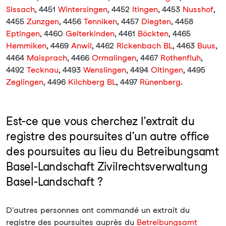
Sissach
, 4451
Wintersingen
, 4452
Itingen
, 4453
Nusshof
,
4455
Zunzgen
, 4456
Tenniken
, 4457
Diegten
, 4458
Eptingen
, 4460
Gelterkinden
, 4461
Böckten
, 4465
Hemmiken
, 4469
Anwil
, 4462
Rickenbach BL
, 4463
Buus
,
4464
Maisprach
, 4466
Ormalingen
, 4467
Rothenfluh
,
4492
Tecknau
, 4493
Wenslingen
, 4494
Oltingen
, 4495
Zeglingen
, 4496
Kilchberg BL
, 4497
Rünenberg
.
Est-ce que vous cherchez l'extrait du
registre des poursuites d'un autre office
des poursuites au lieu du Betreibungsamt
Basel-Landschaft Zivilrechtsverwaltung
Basel-Landschaft ?
D'autres personnes ont commandé un extrait du
registre des poursuites auprès du
Betreibungsamt