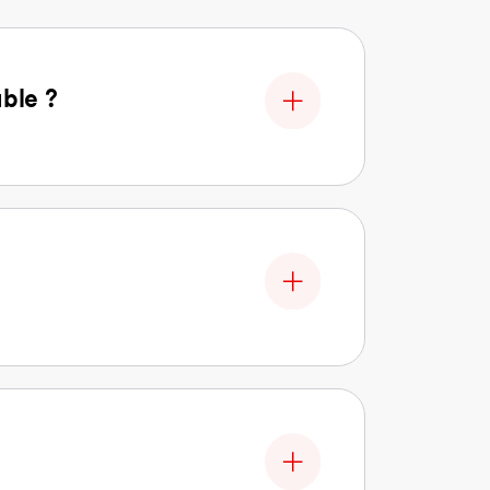
able ?