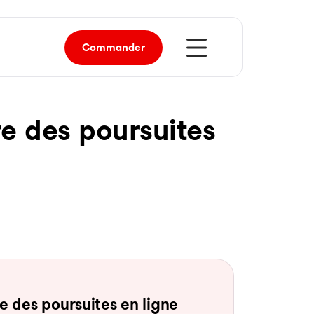
Commander
re des pour­sui­tes
 des pour­sui­tes en li­gne