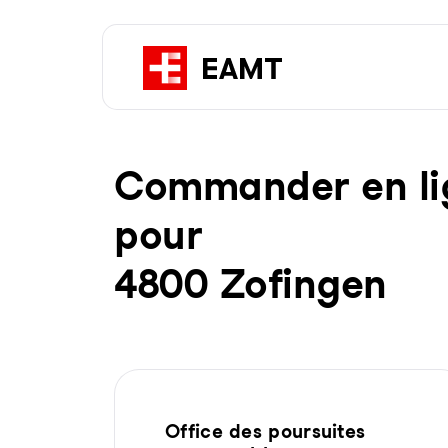
Com­man­der en li­g
pour
4800 Zofingen
Office des poursuites