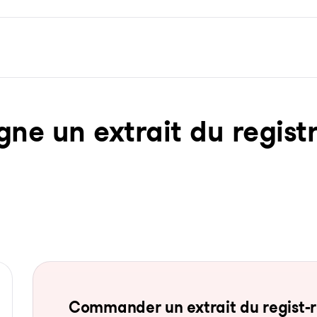
ne un ex­trait du re­gist­
Com­man­der un ex­trait du re­gist-re