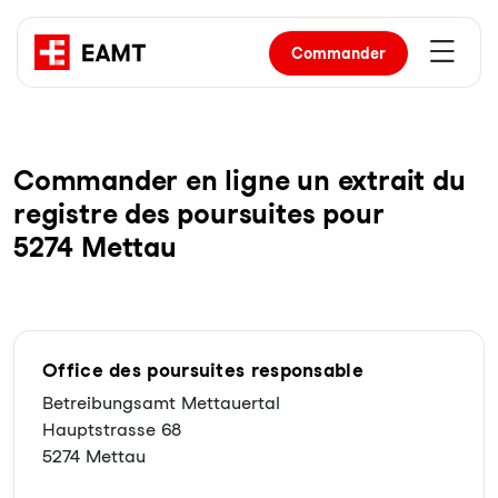
Commander
Com­man­der en li­gne un ex­trait du
re­gist­re des pour­sui­tes pour
5274 Mettau
Office des poursuites responsable
Betreibungsamt Mettauertal
Hauptstrasse 68
5274 Mettau