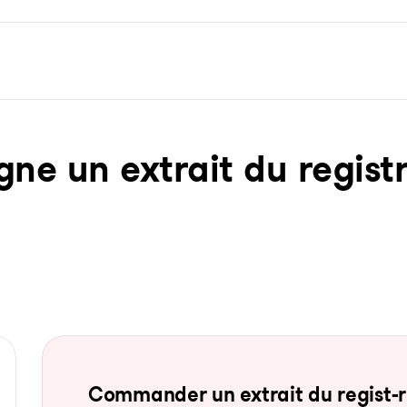
ne un ex­trait du re­gist­
Com­man­der un ex­trait du re­gist-re