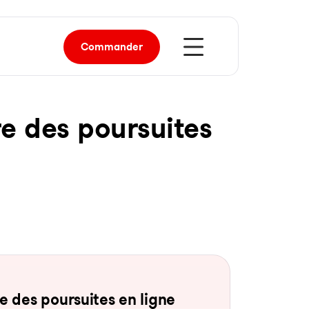
Commander
re des pour­sui­tes
 des pour­sui­tes en li­gne