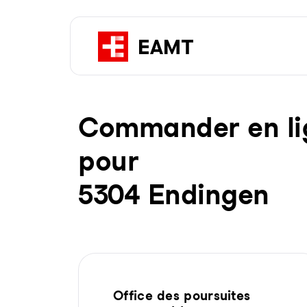
Com­man­der en li­g
pour
5304 Endingen
Office des poursuites