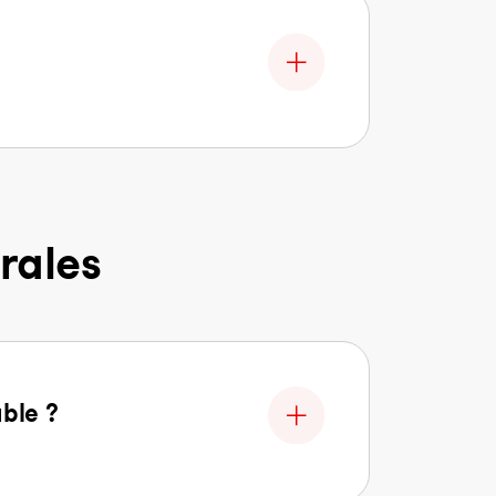
rales
able ?