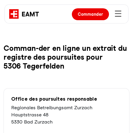
Commander
Com­man-der en li­gne un ex­trait du
re­gist­re des pour­sui­tes pour
5306 Tegerfelden
Office des poursuites responsable
Regionales Betreibungsamt Zurzach
Hauptstrasse 48
5330 Bad Zurzach