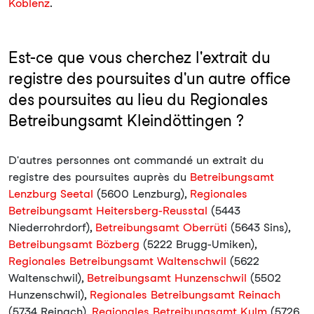
Koblenz
.
Est-ce que vous cherchez l'extrait du
registre des poursuites d'un autre office
des poursuites au lieu du Regionales
Betreibungsamt Kleindöttingen ?
D'autres personnes ont commandé un extrait du
registre des poursuites auprès du
Betreibungsamt
Lenzburg Seetal
(5600 Lenzburg),
Regionales
Betreibungsamt Heitersberg-Reusstal
(5443
Niederrohrdorf),
Betreibungsamt Oberrüti
(5643 Sins),
Betreibungsamt Bözberg
(5222 Brugg-Umiken),
Regionales Betreibungsamt Waltenschwil
(5622
Waltenschwil),
Betreibungsamt Hunzenschwil
(5502
Hunzenschwil),
Regionales Betreibungsamt Reinach
(5734 Reinach),
Regionales Betreibungsamt Kulm
(5726