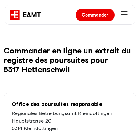
Commander
Com­man­der en li­gne un ex­trait du
re­gist­re des pour­sui­tes pour
5317 Hettenschwil
Office des poursuites responsable
Regionales Betreibungsamt Kleindöttingen
Hauptstrasse 20
5314 Kleindöttingen