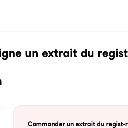
ne un ex­trait du re­gist­
h
Com­man­der un ex­trait du re­gist-re