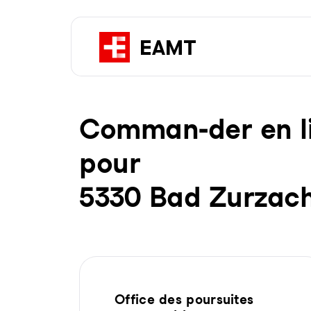
Com­man-der en li­g
pour
5330 Bad Zurzac
Office des poursuites