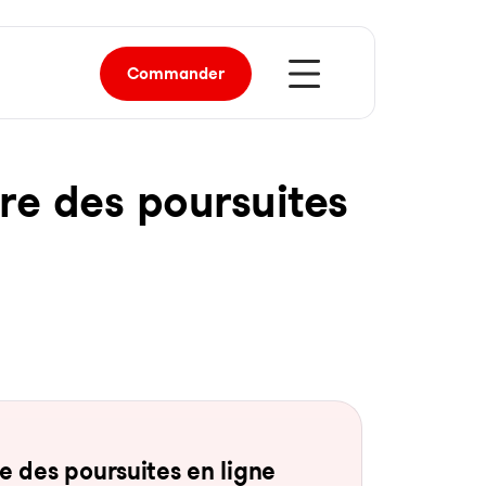
Commander
re des pour­sui­tes
 des pour­sui­tes en li­gne