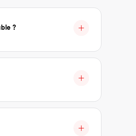
able ?