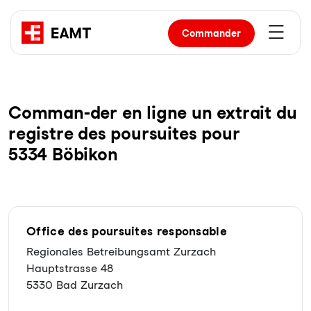
Commander
Com­man-der en li­gne un ex­trait du
re­gist­re des pour­sui­tes pour
5334 Böbikon
Office des poursuites responsable
Regionales Betreibungsamt Zurzach
Hauptstrasse 48
5330 Bad Zurzach