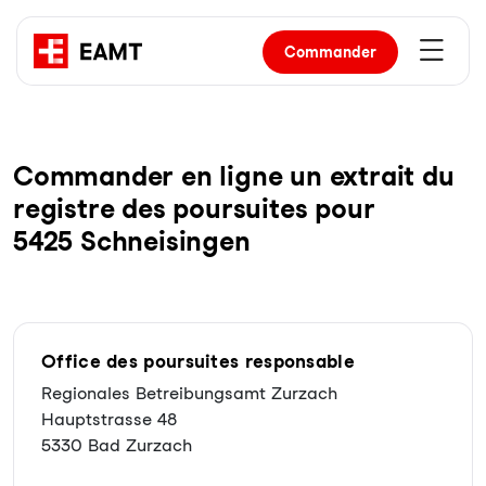
Commander
Com­man­der en li­gne un ex­trait du
re­gist­re des pour­sui­tes pour
5425 Schneisingen
Office des poursuites responsable
Regionales Betreibungsamt Zurzach
Hauptstrasse 48
5330 Bad Zurzach