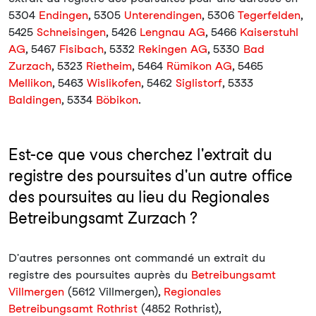
5304
Endingen
, 5305
Unterendingen
, 5306
Tegerfelden
,
5425
Schneisingen
, 5426
Lengnau AG
, 5466
Kaiserstuhl
AG
, 5467
Fisibach
, 5332
Rekingen AG
, 5330
Bad
Zurzach
, 5323
Rietheim
, 5464
Rümikon AG
, 5465
Mellikon
, 5463
Wislikofen
, 5462
Siglistorf
, 5333
Baldingen
, 5334
Böbikon
.
Est-ce que vous cherchez l'extrait du
registre des poursuites d'un autre office
des poursuites au lieu du Regionales
Betreibungsamt Zurzach ?
D'autres personnes ont commandé un extrait du
registre des poursuites auprès du
Betreibungsamt
Villmergen
(5612 Villmergen),
Regionales
Betreibungsamt Rothrist
(4852 Rothrist),