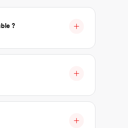
able ?