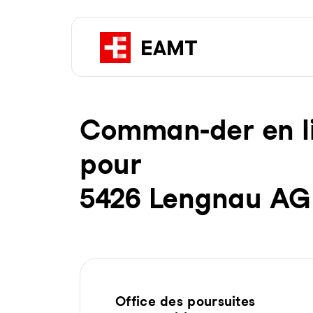
Com­man-der en li­g
pour
5426 Lengnau AG
Office des poursuites