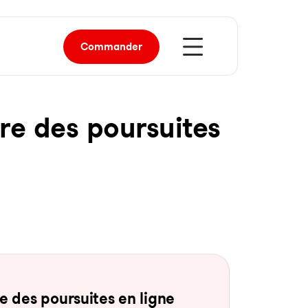
Commander
re des pour­sui­tes
 des pour­sui­tes en li­gne