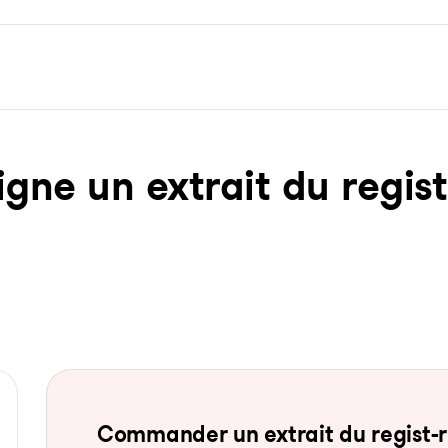
ne un ex­trait du re­gist­
Com­man­der un ex­trait du re­gist-re