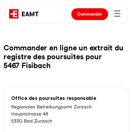
Commander
Com­man­der en li­gne un ex­trait du
re­gist­re des pour­sui­tes pour
5467 Fisibach
Office des poursuites responsable
Regionales Betreibungsamt Zurzach
Hauptstrasse 48
5330 Bad Zurzach