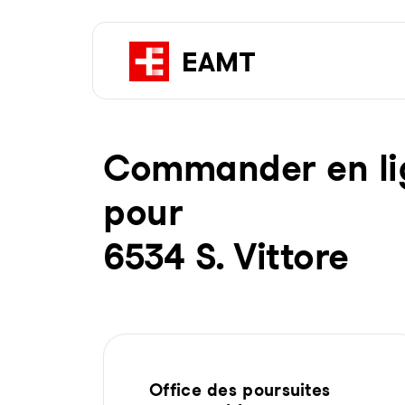
Com­man­der en li­g
pour
6534 S. Vittore
Office des poursuites