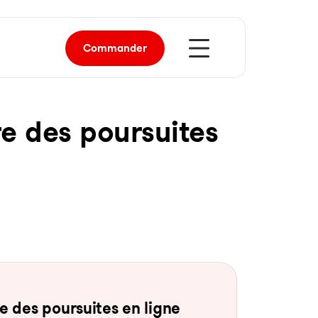
Commander
re des pour­sui­tes
 des pour­sui­tes en li­gne