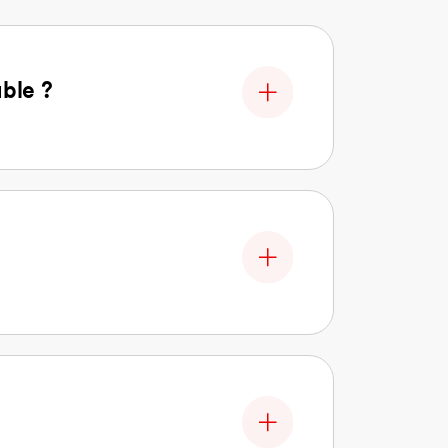
able ?