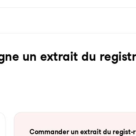
ne un ex­trait du re­gist­
Com­man­der un ex­trait du re­gist-re