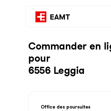
Com­man­der en li­g
pour
6556 Leggia
Office des poursuites