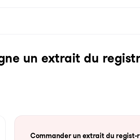
ne un ex­trait du re­gist­
Com­man­der un ex­trait du re­gist-re