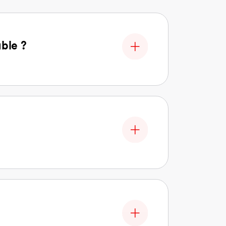
able ?