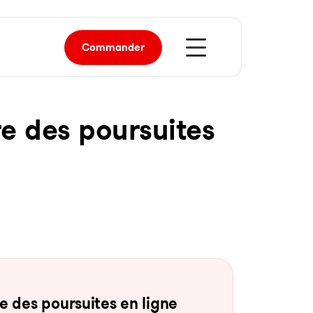
Commander
re des pour­sui­tes
 des pour­sui­tes en li­gne