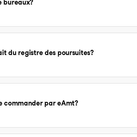
e bureaux?
ait du registre des poursuites?
 de commander par eAmt?