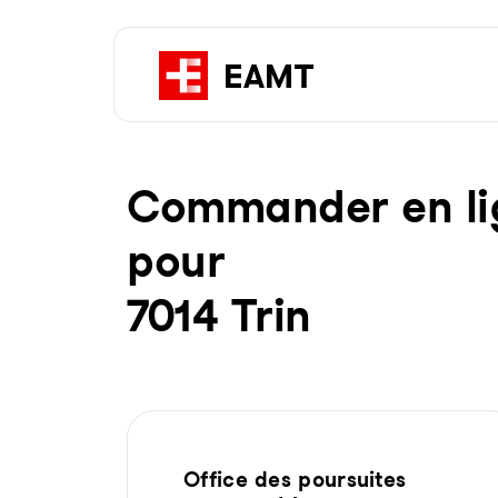
Com­man­der en li­g
pour
7014 Trin
Office des poursuites