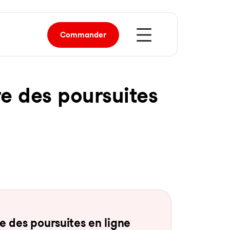
Commander
re des pour­sui­tes
 des pour­sui­tes en li­gne