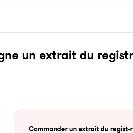
ne un ex­trait du re­gist­
Com­man­der un ex­trait du re­gist-re