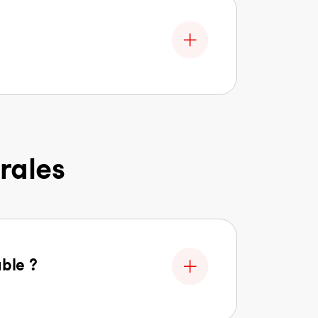
rales
able ?