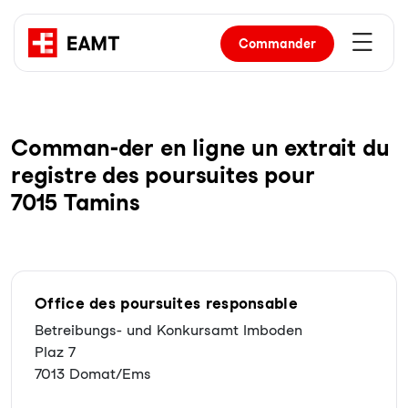
Commander
Com­man-der en li­gne un ex­trait du
re­gist­re des pour­sui­tes pour
7015 Tamins
Office des poursuites responsable
Betreibungs- und Konkursamt Imboden
Plaz 7
7013 Domat/Ems