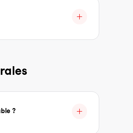
rales
able ?