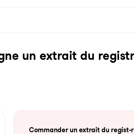
ne un ex­trait du re­gist­
Com­man­der un ex­trait du re­gist-re