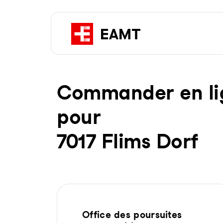
Com­man­der en li­g
pour
7017 Flims Dorf
Office des poursuites