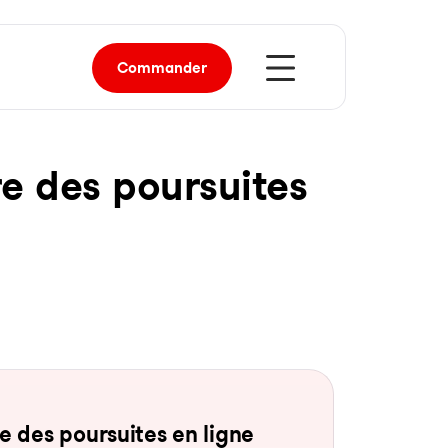
Commander
re des pour­sui­tes
 des pour­sui­tes en li­gne