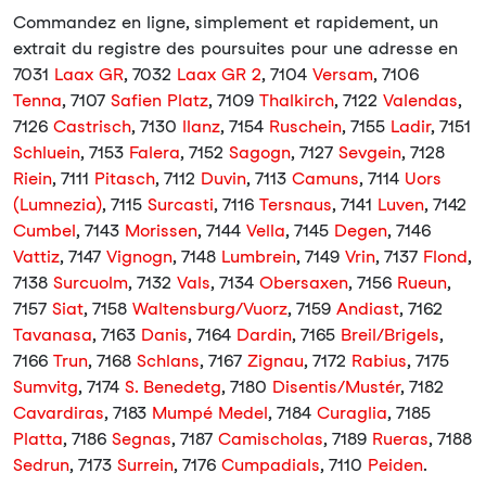
Commandez en ligne, simplement et rapidement, un
extrait du registre des poursuites pour une adresse en
7031
Laax GR
, 7032
Laax GR 2
, 7104
Versam
, 7106
Tenna
, 7107
Safien Platz
, 7109
Thalkirch
, 7122
Valendas
,
7126
Castrisch
, 7130
Ilanz
, 7154
Ruschein
, 7155
Ladir
, 7151
Schluein
, 7153
Falera
, 7152
Sagogn
, 7127
Sevgein
, 7128
Riein
, 7111
Pitasch
, 7112
Duvin
, 7113
Camuns
, 7114
Uors
(Lumnezia)
, 7115
Surcasti
, 7116
Tersnaus
, 7141
Luven
, 7142
Cumbel
, 7143
Morissen
, 7144
Vella
, 7145
Degen
, 7146
Vattiz
, 7147
Vignogn
, 7148
Lumbrein
, 7149
Vrin
, 7137
Flond
,
7138
Surcuolm
, 7132
Vals
, 7134
Obersaxen
, 7156
Rueun
,
7157
Siat
, 7158
Waltensburg/Vuorz
, 7159
Andiast
, 7162
Tavanasa
, 7163
Danis
, 7164
Dardin
, 7165
Breil/Brigels
,
7166
Trun
, 7168
Schlans
, 7167
Zignau
, 7172
Rabius
, 7175
Sumvitg
, 7174
S. Benedetg
, 7180
Disentis/Mustér
, 7182
Cavardiras
, 7183
Mumpé Medel
, 7184
Curaglia
, 7185
Platta
, 7186
Segnas
, 7187
Camischolas
, 7189
Rueras
, 7188
Sedrun
, 7173
Surrein
, 7176
Cumpadials
, 7110
Peiden
.