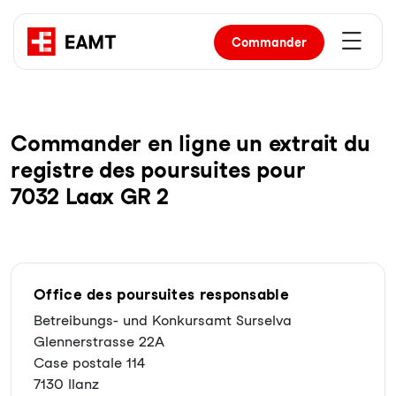
Commander
Com­man­der en li­gne un ex­trait du
re­gist­re des pour­sui­tes pour
7032 Laax GR 2
Office des poursuites responsable
Betreibungs- und Konkursamt Surselva
Glennerstrasse 22A
Case postale 114
7130 Ilanz