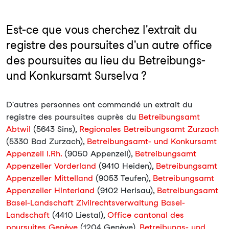
Est-ce que vous cherchez l'extrait du
registre des poursuites d'un autre office
des poursuites au lieu du Betreibungs-
und Konkursamt Surselva ?
D'autres personnes ont commandé un extrait du
registre des poursuites auprès du
Betreibungsamt
Abtwil
(5643 Sins),
Regionales Betreibungsamt Zurzach
(5330 Bad Zurzach),
Betreibungsamt- und Konkursamt
Appenzell I.Rh.
(9050 Appenzell),
Betreibungsamt
Appenzeller Vorderland
(9410 Heiden),
Betreibungsamt
Appenzeller Mittelland
(9053 Teufen),
Betreibungsamt
Appenzeller Hinterland
(9102 Herisau),
Betreibungsamt
Basel-Landschaft Zivilrechtsverwaltung Basel-
Landschaft
(4410 Liestal),
Office cantonal des
poursuites Genève
(1204 Genève),
Betreibungs- und