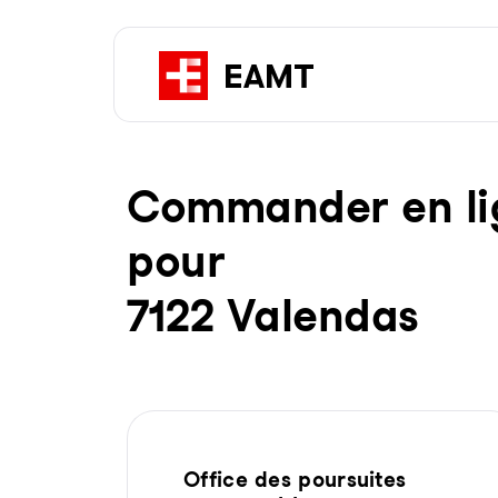
Com­man­der en li­g
pour
7122 Valendas
Office des poursuites