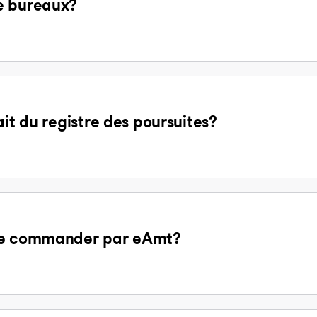
e bureaux?
ait du registre des poursuites?
 de commander par eAmt?