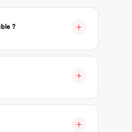
able ?