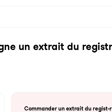
ne un ex­trait du re­gist­
Com­man­der un ex­trait du re­gist-re