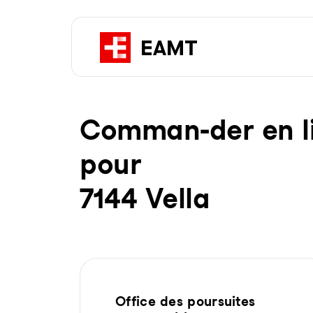
Com­man-der en li­g
pour
7144 Vella
Office des poursuites