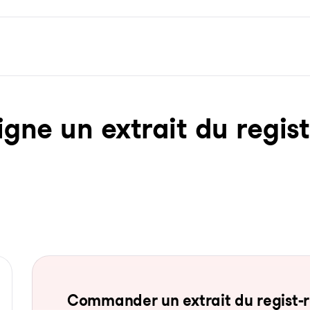
ne un ex­trait du re­gist­
Com­man­der un ex­trait du re­gist-re