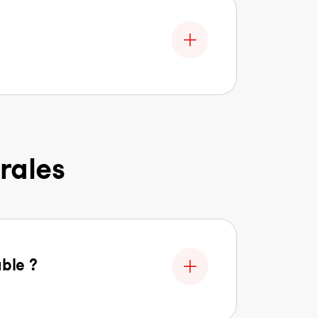
rales
able ?