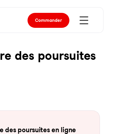
Commander
re des pour­sui­tes
 des pour­sui­tes en li­gne