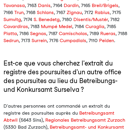
Tavanasa
, 7163
Danis
, 7164
Dardin
, 7165
Breil/Brigels
,
7166
Trun
, 7168
Schlans
, 7167
Zignau
, 7172
Rabius
, 7175
Sumvitg
, 7174
S. Benedetg
, 7180
Disentis/Mustér
, 7182
Cavardiras
, 7183
Mumpé Medel
, 7184
Curaglia
, 7185
Platta
, 7186
Segnas
, 7187
Camischolas
, 7189
Rueras
, 7188
Sedrun
, 7173
Surrein
, 7176
Cumpadials
, 7110
Peiden
.
Est-ce que vous cherchez l'extrait du
registre des poursuites d'un autre office
des poursuites au lieu du Betreibungs-
und Konkursamt Surselva ?
D'autres personnes ont commandé un extrait du
registre des poursuites auprès du
Betreibungsamt
Abtwil
(5643 Sins),
Regionales Betreibungsamt Zurzach
(5330 Bad Zurzach),
Betreibungsamt- und Konkursamt