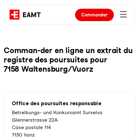
Commander
Com­man-der en li­gne un ex­trait du
re­gist­re des pour­sui­tes pour
7158 Waltensburg/Vuorz
Office des poursuites responsable
Betreibungs- und Konkursamt Surselva
Glennerstrasse 22A
Case postale 114
7130 Ilanz