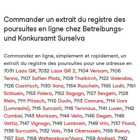
Commander un extrait du registre des
poursuites en ligne chez Betreibungs-
und Konkursamt Surselva
Commandez en ligne, simplement et rapidement, un
extrait du registre des poursuites pour une adresse en
7031
Laax GR
, 7032
Laax GR 2
, 7104
Versam
, 7106
Tenna
, 7107
Safien Platz
, 7109
Thalkirch
, 7122
Valendas
,
7126
Castrisch
, 7130
Ilanz
, 7154
Ruschein
, 7155
Ladir
, 7151
Schluein
, 7153
Falera
, 7152
Sagogn
, 7127
Sevgein
, 7128
Riein
, 7111
Pitasch
, 7112
Duvin
, 7113
Camuns
, 7114
Uors
(Lumnezia)
, 7115
Surcasti
, 7116
Tersnaus
, 7141
Luven
, 7142
Cumbel
, 7143
Morissen
, 7144
Vella
, 7145
Degen
, 7146
Vattiz
, 7147
Vignogn
, 7148
Lumbrein
, 7149
Vrin
, 7137
Flond
,
7138
Surcuolm
, 7132
Vals
, 7134
Obersaxen
, 7156
Rueun
,
7157
Siat
, 7158
Waltensburg/Vuorz
, 7159
Andiast
, 7162