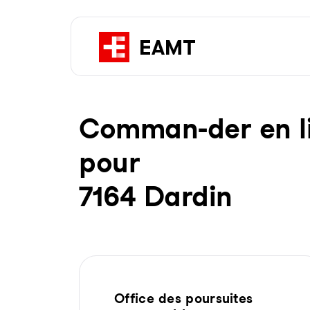
Com­man-der en li­g
pour
7164 Dardin
Office des poursuites