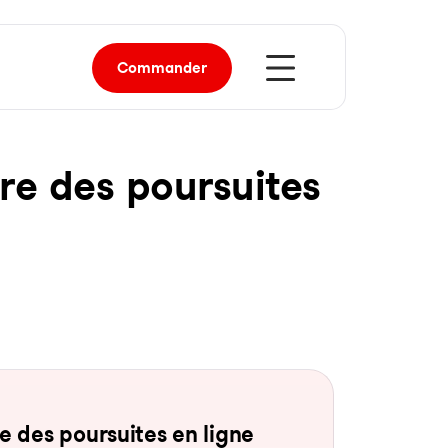
Commander
re des pour­sui­tes
 des pour­sui­tes en li­gne