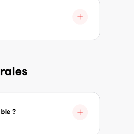
rales
able ?