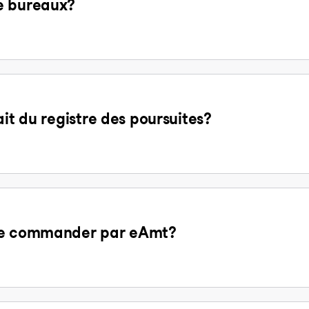
e bureaux?
ait du registre des poursuites?
 de commander par eAmt?