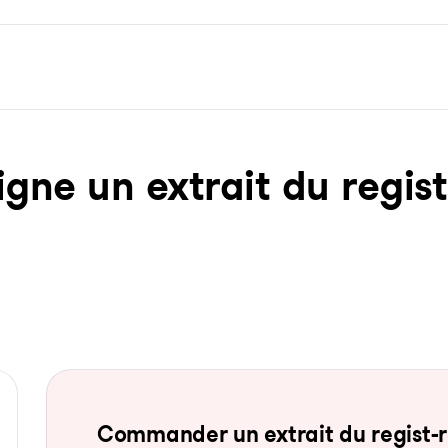
ne un ex­trait du re­gist­
Com­man­der un ex­trait du re­gist-re