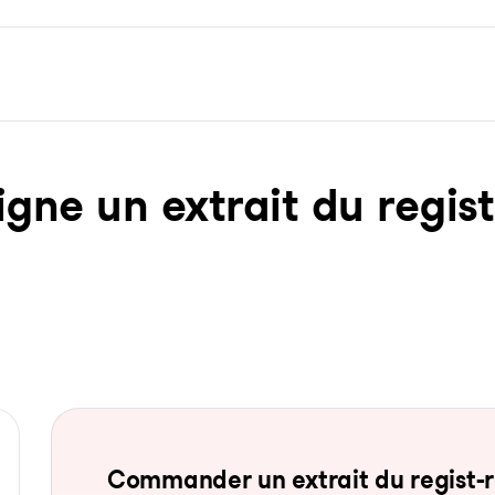
ne un ex­trait du re­gist­
Com­man­der un ex­trait du re­gist-re