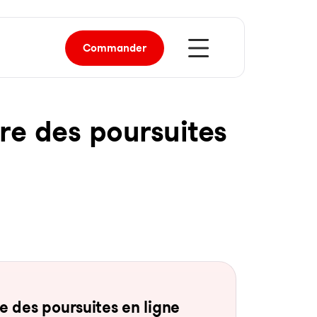
Commander
re des pour­sui­tes
 des pour­sui­tes en li­gne