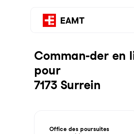
Com­man-der en li­g
pour
7173 Surrein
Office des poursuites