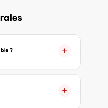
rales
able ?