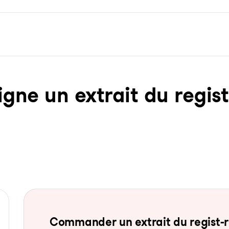
ne un ex­trait du re­gist­
Com­man­der un ex­trait du re­gist-re