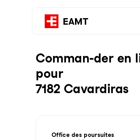
Com­man-der en li­g
pour
7182 Cavardiras
Office des poursuites