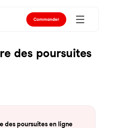
Commander
re des pour­sui­tes
 des pour­sui­tes en li­gne