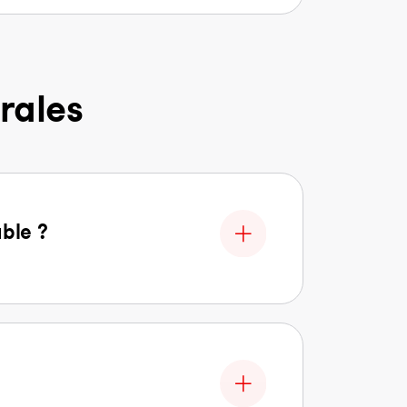
rales
able ?