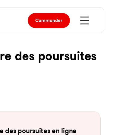
Commander
re des pour­sui­tes
 des pour­sui­tes en li­gne