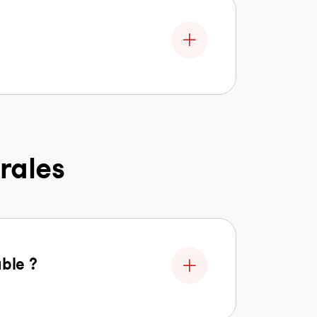
rales
able ?