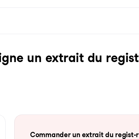
ne un ex­trait du re­gist­
Com­man­der un ex­trait du re­gist-re