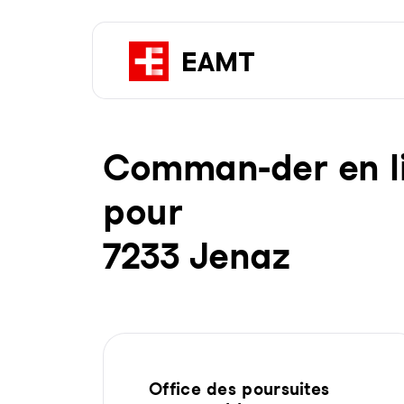
Com­man-der en li­g
pour
7233 Jenaz
Office des poursuites