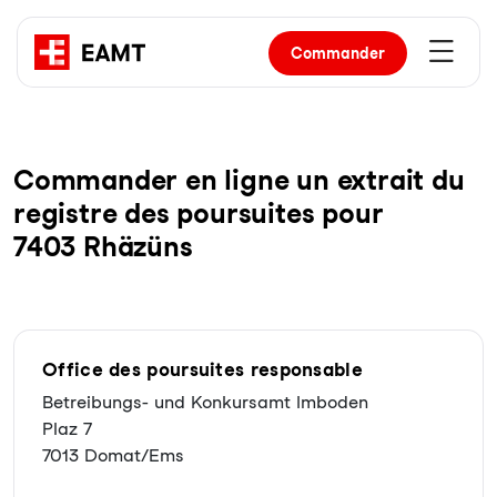
Commander
Com­man­der en li­gne un ex­trait du
re­gist­re des pour­sui­tes pour
7403 Rhäzüns
Office des poursuites responsable
Betreibungs- und Konkursamt Imboden
Plaz 7
7013 Domat/Ems