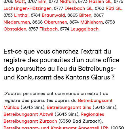
8766
Matt
, 8767
Elm
, 8772
Nidfurn
, 8773
Haslen GL
, 8775
Luchsingen-Hätzingen
, 8777
Diesbach GL
, 8782
Rüti GL
,
8783
Linthal
, 8784
Braunwald
, 8865
Bilten
, 8867
Niederurnen
, 8868
Oberurnen
, 8874
Mühlehorn
, 8758
Obstalden
, 8757
Filzbach
, 8774
Leuggelbach
.
Est-ce que vous cherchez l'extrait du
registre des poursuites d'un autre office
des poursuites au lieu du Betreibungs-
und Konkursamt des Kantons Glarus ?
D'autres personnes ont commandé un extrait du
registre des poursuites auprès du
Betreibungsamt
Mühlau
(5643 Sins),
Betreibungsamt Sins
(5643 Sins),
Betreibungsamt Abtwil
(5643 Sins),
Regionales
Betreibungsamt Zurzach
(5330 Bad Zurzach),
Betreibungsamt- und Konkursamt Appenzell I.Rh.
(9050