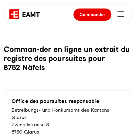
Commander
Com­man-der en li­gne un ex­trait du
re­gist­re des pour­sui­tes pour
8752 Näfels
Office des poursuites responsable
Betreibungs- und Konkursamt des Kantons
Glarus
Zwinglistrasse 8
8750 Glarus