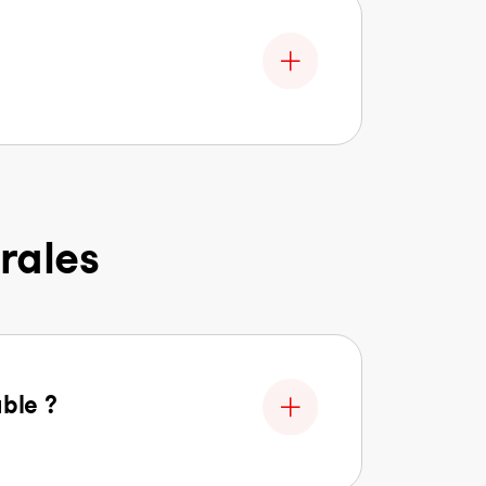
rales
able ?