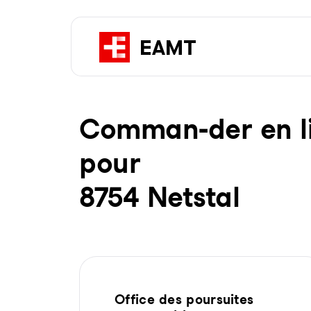
Com­man-der en li­g
pour
8754 Netstal
Office des poursuites