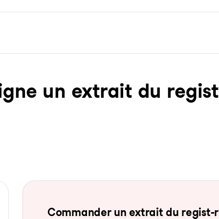
ne un ex­trait du re­gist­
Com­man­der un ex­trait du re­gist-re