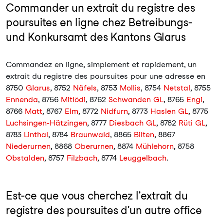
Commander un extrait du registre des
poursuites en ligne chez Betreibungs-
und Konkursamt des Kantons Glarus
Commandez en ligne, simplement et rapidement, un
extrait du registre des poursuites pour une adresse en
8750
Glarus
, 8752
Näfels
, 8753
Mollis
, 8754
Netstal
, 8755
Ennenda
, 8756
Mitlödi
, 8762
Schwanden GL
, 8765
Engi
,
8766
Matt
, 8767
Elm
, 8772
Nidfurn
, 8773
Haslen GL
, 8775
Luchsingen-Hätzingen
, 8777
Diesbach GL
, 8782
Rüti GL
,
8783
Linthal
, 8784
Braunwald
, 8865
Bilten
, 8867
Niederurnen
, 8868
Oberurnen
, 8874
Mühlehorn
, 8758
Obstalden
, 8757
Filzbach
, 8774
Leuggelbach
.
Est-ce que vous cherchez l'extrait du
registre des poursuites d'un autre office