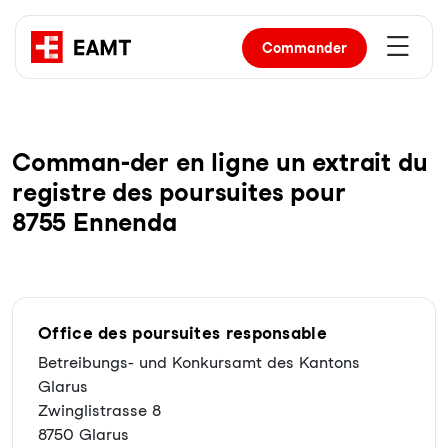
Commander
Com­man-der en li­gne un ex­trait du
re­gist­re des pour­sui­tes pour
8755 Ennenda
Office des poursuites responsable
Betreibungs- und Konkursamt des Kantons
Glarus
Zwinglistrasse 8
8750 Glarus