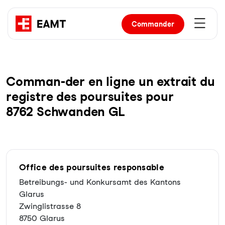
Commander
Com­man-der en li­gne un ex­trait du
re­gist­re des pour­sui­tes pour
8762 Schwanden GL
Office des poursuites responsable
Betreibungs- und Konkursamt des Kantons
Glarus
Zwinglistrasse 8
8750 Glarus