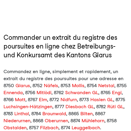
Commander un extrait du registre des
poursuites en ligne chez Betreibungs-
und Konkursamt des Kantons Glarus
Commandez en ligne, simplement et rapidement, un
extrait du registre des poursuites pour une adresse en
8750
Glarus
, 8752
Näfels
, 8753
Mollis
, 8754
Netstal
, 8755
Ennenda
, 8756
Mitlödi
, 8762
Schwanden GL
, 8765
Engi
,
8766
Matt
, 8767
Elm
, 8772
Nidfurn
, 8773
Haslen GL
, 8775
Luchsingen-Hätzingen
, 8777
Diesbach GL
, 8782
Rüti GL
,
8783
Linthal
, 8784
Braunwald
, 8865
Bilten
, 8867
Niederurnen
, 8868
Oberurnen
, 8874
Mühlehorn
, 8758
Obstalden
, 8757
Filzbach
, 8774
Leuggelbach
.