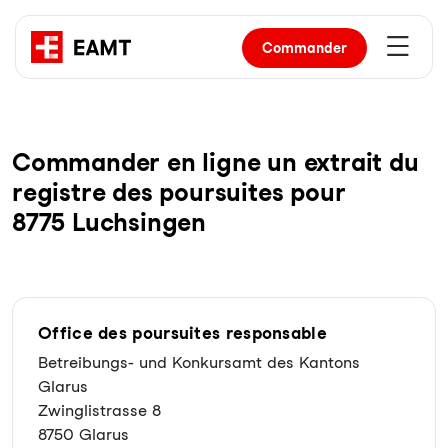
Commander
Com­man­der en li­gne un ex­trait du
re­gist­re des pour­sui­tes pour
8775 Luchsingen
Office des poursuites responsable
Betreibungs- und Konkursamt des Kantons
Glarus
Zwinglistrasse 8
8750 Glarus