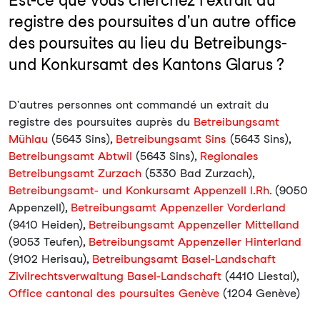
Est-ce que vous cherchez l'extrait du
registre des poursuites d'un autre office
des poursuites au lieu du Betreibungs-
und Konkursamt des Kantons Glarus ?
D'autres personnes ont commandé un extrait du
registre des poursuites auprès du
Betreibungsamt
Mühlau
(5643 Sins),
Betreibungsamt Sins
(5643 Sins),
Betreibungsamt Abtwil
(5643 Sins),
Regionales
Betreibungsamt Zurzach
(5330 Bad Zurzach),
Betreibungsamt- und Konkursamt Appenzell I.Rh.
(9050
Appenzell),
Betreibungsamt Appenzeller Vorderland
(9410 Heiden),
Betreibungsamt Appenzeller Mittelland
(9053 Teufen),
Betreibungsamt Appenzeller Hinterland
(9102 Herisau),
Betreibungsamt Basel-Landschaft
Zivilrechtsverwaltung Basel-Landschaft
(4410 Liestal),
Office cantonal des poursuites Genève
(1204 Genève)