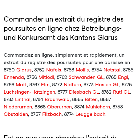
Commander un extrait du registre des
poursuites en ligne chez Betreibungs-
und Konkursamt des Kantons Glarus
Commandez en ligne, simplement et rapidement, un
extrait du registre des poursuites pour une adresse en
8750
Glarus
, 8752
Näfels
, 8753
Mollis
, 8754
Netstal
, 8755
Ennenda
, 8756
Mitlödi
, 8762
Schwanden GL
, 8765
Engi
,
8766
Matt
, 8767
Elm
, 8772
Nidfurn
, 8773
Haslen GL
, 8775
Luchsingen-Hätzingen
, 8777
Diesbach GL
, 8782
Rüti GL
,
8783
Linthal
, 8784
Braunwald
, 8865
Bilten
, 8867
Niederurnen
, 8868
Oberurnen
, 8874
Mühlehorn
, 8758
Obstalden
, 8757
Filzbach
, 8774
Leuggelbach
.