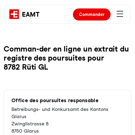
Commander
Com­man-der en li­gne un ex­trait du
re­gist­re des pour­sui­tes pour
8782 Rüti GL
Office des poursuites responsable
Betreibungs- und Konkursamt des Kantons
Glarus
Zwinglistrasse 8
8750 Glarus