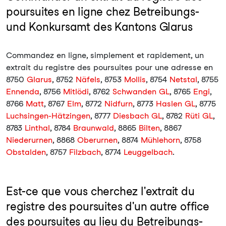
poursuites en ligne chez Betreibungs-
und Konkursamt des Kantons Glarus
Commandez en ligne, simplement et rapidement, un
extrait du registre des poursuites pour une adresse en
8750
Glarus
, 8752
Näfels
, 8753
Mollis
, 8754
Netstal
, 8755
Ennenda
, 8756
Mitlödi
, 8762
Schwanden GL
, 8765
Engi
,
8766
Matt
, 8767
Elm
, 8772
Nidfurn
, 8773
Haslen GL
, 8775
Luchsingen-Hätzingen
, 8777
Diesbach GL
, 8782
Rüti GL
,
8783
Linthal
, 8784
Braunwald
, 8865
Bilten
, 8867
Niederurnen
, 8868
Oberurnen
, 8874
Mühlehorn
, 8758
Obstalden
, 8757
Filzbach
, 8774
Leuggelbach
.
Est-ce que vous cherchez l'extrait du
registre des poursuites d'un autre office
des poursuites au lieu du Betreibungs-