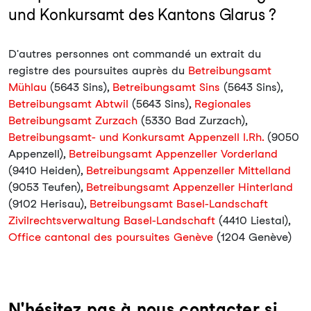
und Konkursamt des Kantons Glarus ?
D'autres personnes ont commandé un extrait du
registre des poursuites auprès du
Betreibungsamt
Mühlau
(5643 Sins),
Betreibungsamt Sins
(5643 Sins),
Betreibungsamt Abtwil
(5643 Sins),
Regionales
Betreibungsamt Zurzach
(5330 Bad Zurzach),
Betreibungsamt- und Konkursamt Appenzell I.Rh.
(9050
Appenzell),
Betreibungsamt Appenzeller Vorderland
(9410 Heiden),
Betreibungsamt Appenzeller Mittelland
(9053 Teufen),
Betreibungsamt Appenzeller Hinterland
(9102 Herisau),
Betreibungsamt Basel-Landschaft
Zivilrechtsverwaltung Basel-Landschaft
(4410 Liestal),
Office cantonal des poursuites Genève
(1204 Genève)
N'hésitez pas à nous contacter si