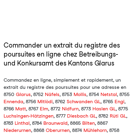
Commander un extrait du registre des
poursuites en ligne chez Betreibungs-
und Konkursamt des Kantons Glarus
Commandez en ligne, simplement et rapidement, un
extrait du registre des poursuites pour une adresse en
8750
Glarus
, 8752
Näfels
, 8753
Mollis
, 8754
Netstal
, 8755
Ennenda
, 8756
Mitlödi
, 8762
Schwanden GL
, 8765
Engi
,
8766
Matt
, 8767
Elm
, 8772
Nidfurn
, 8773
Haslen GL
, 8775
Luchsingen-Hätzingen
, 8777
Diesbach GL
, 8782
Rüti GL
,
8783
Linthal
, 8784
Braunwald
, 8865
Bilten
, 8867
Niederurnen
, 8868
Oberurnen
, 8874
Mühlehorn
, 8758