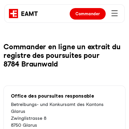
Commander
Com­man­der en li­gne un ex­trait du
re­gist­re des pour­sui­tes pour
8784 Braunwald
Office des poursuites responsable
Betreibungs- und Konkursamt des Kantons
Glarus
Zwinglistrasse 8
8750 Glarus