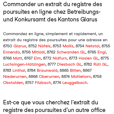
Commander un extrait du registre des
poursuites en ligne chez Betreibungs-
und Konkursamt des Kantons Glarus
Commandez en ligne, simplement et rapidement, un
extrait du registre des poursuites pour une adresse en
8750
Glarus
, 8752
Näfels
, 8753
Mollis
, 8754
Netstal
, 8755
Ennenda
, 8756
Mitlödi
, 8762
Schwanden GL
, 8765
Engi
,
8766
Matt
, 8767
Elm
, 8772
Nidfurn
, 8773
Haslen GL
, 8775
Luchsingen-Hätzingen
, 8777
Diesbach GL
, 8782
Rüti GL
,
8783
Linthal
, 8784
Braunwald
, 8865
Bilten
, 8867
Niederurnen
, 8868
Oberurnen
, 8874
Mühlehorn
, 8758
Obstalden
, 8757
Filzbach
, 8774
Leuggelbach
.
Est-ce que vous cherchez l'extrait du
registre des poursuites d'un autre office