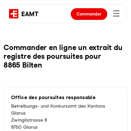
Commander
Com­man­der en li­gne un ex­trait du
re­gist­re des pour­sui­tes pour
8865 Bilten
Office des poursuites responsable
Betreibungs- und Konkursamt des Kantons
Glarus
Zwinglistrasse 8
8750 Glarus