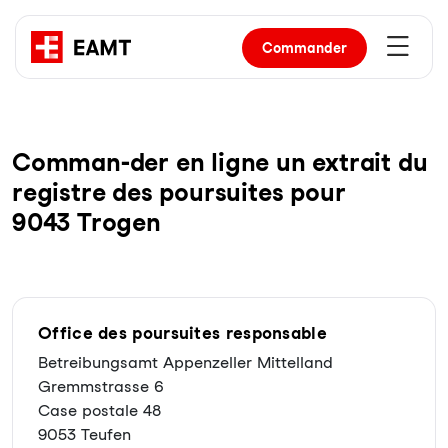
Commander
Com­man-der en li­gne un ex­trait du
re­gist­re des pour­sui­tes pour
9043 Trogen
Office des poursuites responsable
Betreibungsamt Appenzeller Mittelland
Gremmstrasse 6
Case postale 48
9053 Teufen