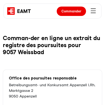
Commander
Com­man-der en li­gne un ex­trait du
re­gist­re des pour­sui­tes pour
9057 Weissbad
Office des poursuites responsable
Betreibungsamt- und Konkursamt Appenzell I.Rh.
Marktgasse 2
9050 Appenzell