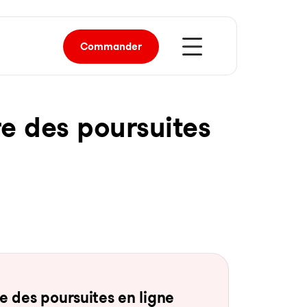
Commander
re des pour­sui­tes
 des pour­sui­tes en li­gne