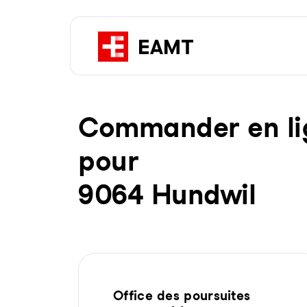
Com­man­der en li­g
pour
9064 Hundwil
Office des poursuites