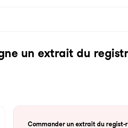
ne un ex­trait du re­gist­
Com­man­der un ex­trait du re­gist-re