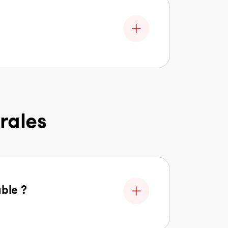
rales
able ?