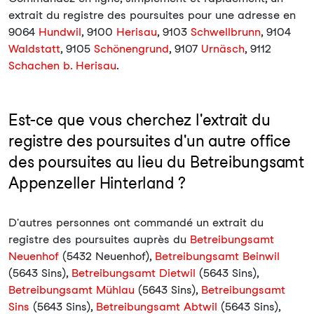
extrait du registre des poursuites pour une adresse en
9064
Hundwil
, 9100
Herisau
, 9103
Schwellbrunn
, 9104
Waldstatt
, 9105
Schönengrund
, 9107
Urnäsch
, 9112
Schachen b. Herisau
.
Est-ce que vous cherchez l'extrait du
registre des poursuites d'un autre office
des poursuites au lieu du Betreibungsamt
Appenzeller Hinterland ?
D'autres personnes ont commandé un extrait du
registre des poursuites auprès du
Betreibungsamt
Neuenhof
(5432 Neuenhof),
Betreibungsamt Beinwil
(5643 Sins),
Betreibungsamt Dietwil
(5643 Sins),
Betreibungsamt Mühlau
(5643 Sins),
Betreibungsamt
Sins
(5643 Sins),
Betreibungsamt Abtwil
(5643 Sins),