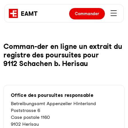
Commander
Com­man-der en li­gne un ex­trait du
re­gist­re des pour­sui­tes pour
9112 Schachen b. Herisau
Office des poursuites responsable
Betreibungsamt Appenzeller Hinterland
Poststrasse 6
Case postale 1160
9102 Herisau